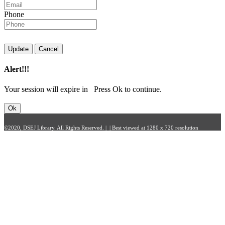
Phone
Update
Cancel
Alert!!!
Your session will expire in
Press Ok to continue.
Ok
©2020, DSEJ Library. All Rights Reserved. | | Best viewed at 1280 x 720 resolution